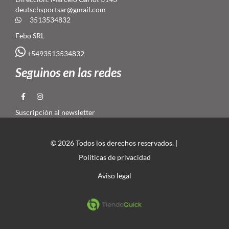
deutschsportsar@gmail.com
3513534832
Febo SRL
+5493513534832
Seguinos en las redes
Suscripción al newsletter
© 2026 Todos los derechos reservados. |
Politicas de privacidad
Aviso legal