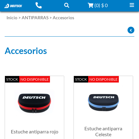
(
0
)
$ 0
Inicio
>
ANTIPARRAS
>
Accesorios
Filtrar por:
Z - A
Accesorios
STOCK
NO DISPONIBLE
STOCK
NO DISPONIBLE
Estuche antiparra
Estuche antiparra rojo
Celeste