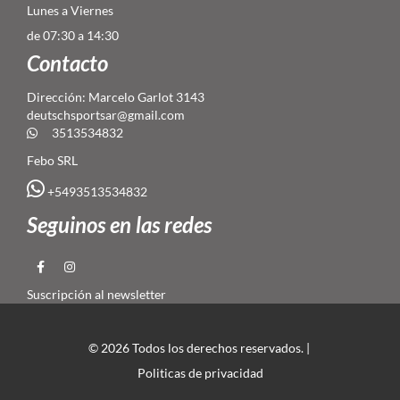
Lunes a Viernes
de 07:30 a 14:30
Contacto
Dirección: Marcelo Garlot 3143
deutschsportsar@gmail.com
3513534832
Febo SRL
+5493513534832
Seguinos en las redes
Suscripción al newsletter
© 2026 Todos los derechos reservados. |
Politicas de privacidad