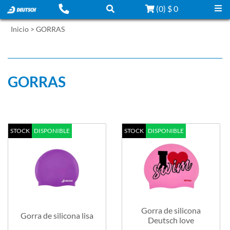
(
0
)
$ 0
Inicio
>
GORRAS
Filtrar por:
Ordenar por:
GORRAS
STOCK
DISPONIBLE
STOCK
DISPONIBLE
Gorra de silicona
Gorra de silicona lisa
Deutsch love