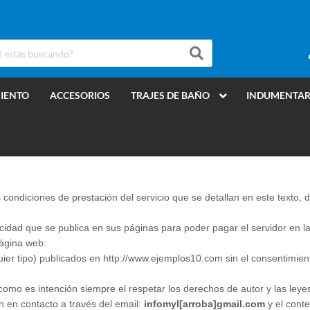
MIENTO
ACCESORIOS
TRAJES DE BAÑO
INDUMENTAR
 las condiciones de prestación del servicio que se detallan en este text
dad que se publica en sus páginas para poder pagar el servidor en la 
página web:
uier tipo) publicados en http://www.ejemplos10.com sin el consentimien
 como es intención siempre el respetar los derechos de autor y las leye
 en contacto a través del email:
infomyl[arroba]gmail.com
y el conte