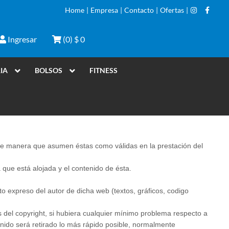
Home
|
Empresa
|
Contacto
|
Ofertas
|
Ingresar
(
0
)
$ 0
IA
BOLSOS
FITNESS
o, de manera que asumen éstas como válidas en la prestación del
que está alojada y el contenido de ésta.
to expreso del autor de dicha web (textos, gráficos, codigo
s del copyright, si hubiera cualquier mínimo problema respecto a
nido será retirado lo más rápido posible, normalmente