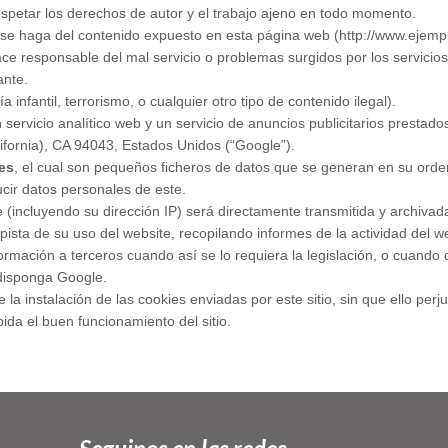
espetar los derechos de autor y el trabajo ajeno en todo momento.
 se haga del contenido expuesto en esta página web (http://www.ejem
e responsable del mal servicio o problemas surgidos por los servicios 
ante.
infantil, terrorismo, o cualquier otro tipo de contenido ilegal).
 servicio analítico web y un servicio de anuncios publicitarios presta
ifornia), CA 94043, Estados Unidos (“Google”).
ies
, el cual son pequeños ficheros de datos que se generan en su orden
cir datos personales de este.
 (incluyendo su dirección IP) será directamente transmitida y archiva
pista de su uso del website, recopilando informes de la actividad del w
nformación a terceros cuando así se lo requiera la legislación, o cuand
 disponga Google.
la instalación de las cookies enviadas por este sitio, sin que ello perj
da el buen funcionamiento del sitio.