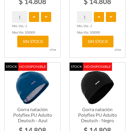
$ 14.808
$ 14.808
Min. Vta.: 1
Min. Vta.: 1
Max Vta: 100000
Max Vta: 100000
SIN STOCK
SIN STOCK
s/iva
s/iva
STOCK
NO DISPONIBLE
STOCK
NO DISPONIBLE
Gorra natación
Gorra natación
Polyflex PU Adulto
Polyflex PU Adulto
Deutsch - Azul
Deutsch - Negro
$ 14.808
$ 14.808