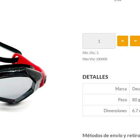
Min. Vta.: 1
Max Vta: 100000
DETALLES
Marca
Deu
Peso
80 g
Dimensiones
6.7 
Métodos de envío y retir