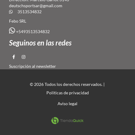
deutschsportsar@gmail.com
3513534832
Febo SRL
+5493513534832
Seguinos en las redes
Suscripción al newsletter
© 2026 Todos los derechos reservados. |
Politicas de privacidad
Aviso legal