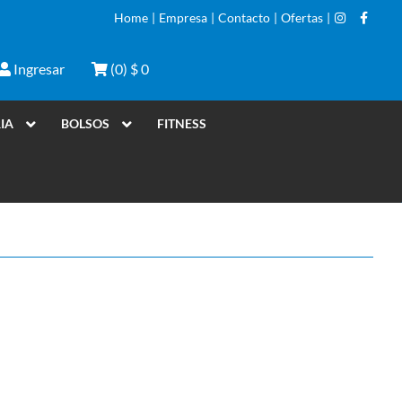
Home
|
Empresa
|
Contacto
|
Ofertas
|
Ingresar
(
0
)
$ 0
IA
BOLSOS
FITNESS