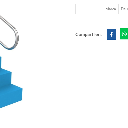
Marca
Deu
Compartí en: