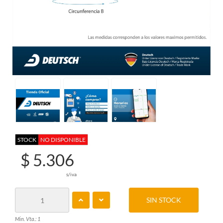
STOCK
NO DISPONIBLE
$ 5.306
s/iva
SIN STOCK
Min. Vta.: 1