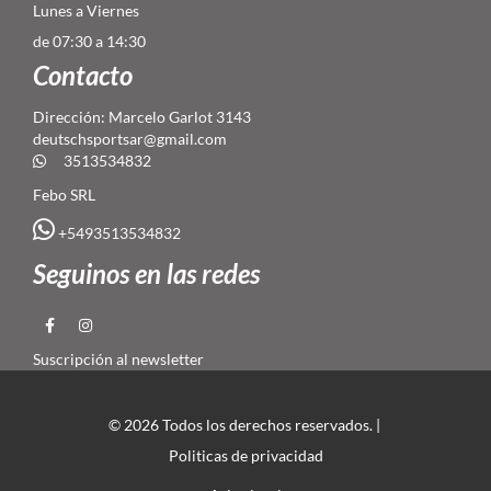
Lunes a Viernes
de 07:30 a 14:30
Contacto
Dirección: Marcelo Garlot 3143
deutschsportsar@gmail.com
3513534832
Febo SRL
+5493513534832
Seguinos en las redes
Suscripción al newsletter
© 2026 Todos los derechos reservados. |
Politicas de privacidad