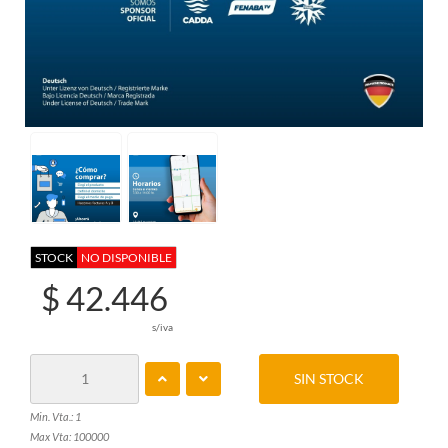
STOCK
NO DISPONIBLE
$ 42.446
s/iva
SIN STOCK
Min. Vta.: 1
Max Vta: 100000