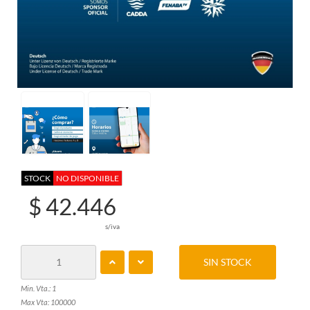
STOCK
NO DISPONIBLE
$ 42.446
s/iva
SIN STOCK
Min. Vta.: 1
Max Vta: 100000