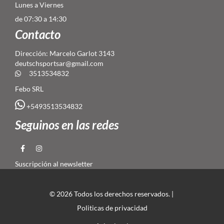
Lunes a Viernes
de 07:30 a 14:30
Contacto
Dirección: Marcelo Garlot 3143
deutschsportsar@gmail.com
3513534832
Febo SRL
+5493513534832
Seguinos en las redes
Suscripción al newsletter
© 2026 Todos los derechos reservados. |
Politicas de privacidad