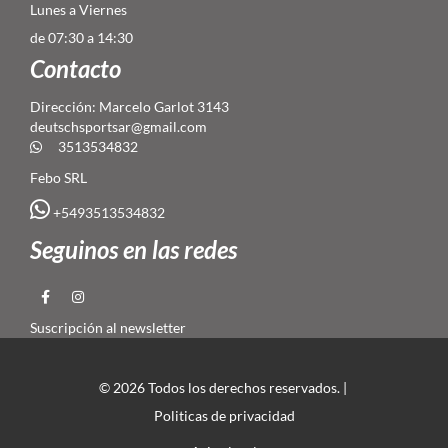
Lunes a Viernes
de 07:30 a 14:30
Contacto
Dirección: Marcelo Garlot 3143
deutschsportsar@gmail.com
3513534832
Febo SRL
+5493513534832
Seguinos en las redes
Suscripción al newsletter
© 2026 Todos los derechos reservados. |
Politicas de privacidad