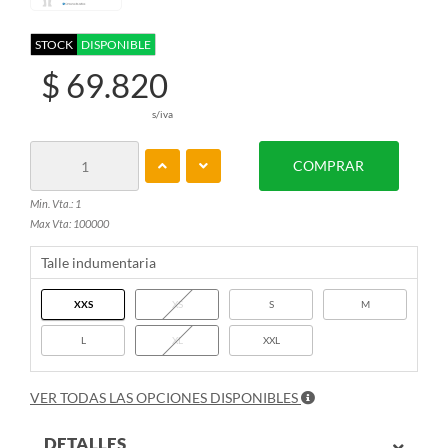
STOCK
DISPONIBLE
$ 69.820
s/iva
COMPRAR
Min. Vta.: 1
Max Vta: 100000
Talle indumentaria
XXS
XS
S
M
L
XL
XXL
VER TODAS LAS OPCIONES DISPONIBLES
DETALLES