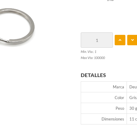
Min. Vta.: 1
Max Vta: 100000
DETALLES
Marca
Deu
Color
Gri
Peso
30 g
Dimensiones
11 c