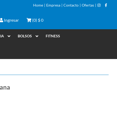
Home
|
Empresa
|
Contacto
|
Ofertas
|
Ingresar
(
0
)
$ 0
IA
BOLSOS
FITNESS
rana