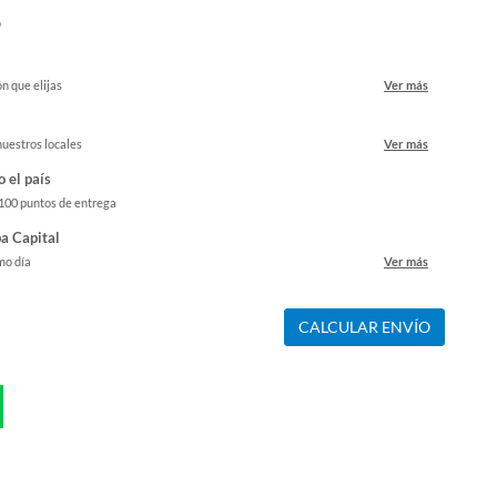
o
ón que elijas
Ver más
nuestros locales
Ver más
o el país
 100 puntos de entrega
a Capital
mo día
Ver más
CALCULAR ENVÍO