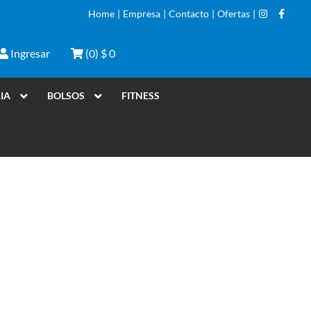
Home
|
Empresa
|
Contacto
|
Ofertas
|
Ingresar
(
0
)
$ 0
IA
BOLSOS
FITNESS