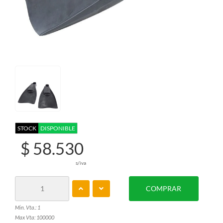
STOCK
DISPONIBLE
$ 58.530
s/iva
COMPRAR
Min. Vta.: 1
Max Vta: 100000