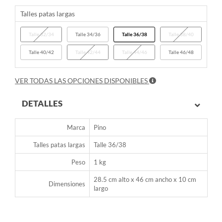
Talles patas largas
Talle 32/34
Talle 34/36
Talle 36/38
Talle 38/40
Talle 40/42
Talle 42/44
Talle 44/46
Talle 46/48
VER TODAS LAS OPCIONES DISPONIBLES
DETALLES
Marca
Pino
Talles patas largas
Talle 36/38
Peso
1 kg
28.5 cm alto x 46 cm ancho x 10 cm
Dimensiones
largo