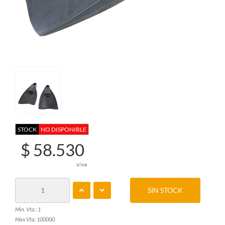
STOCK
NO DISPONIBLE
$ 58.530
s/iva
SIN STOCK
Min. Vta.: 1
Max Vta: 100000