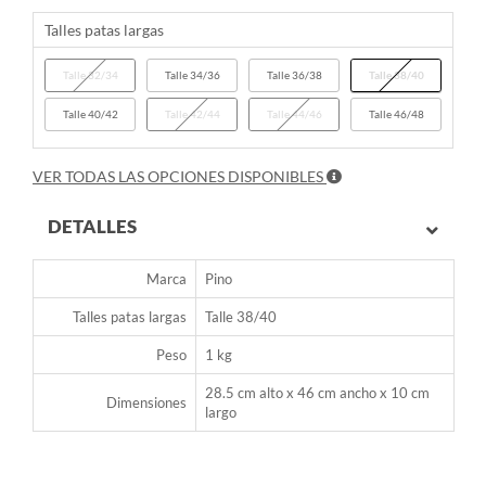
Talles patas largas
Talle 32/34
Talle 34/36
Talle 36/38
Talle 38/40
Talle 40/42
Talle 42/44
Talle 44/46
Talle 46/48
VER TODAS LAS OPCIONES DISPONIBLES
DETALLES
Marca
Pino
Talles patas largas
Talle 38/40
Peso
1 kg
28.5 cm alto x 46 cm ancho x 10 cm
Dimensiones
largo