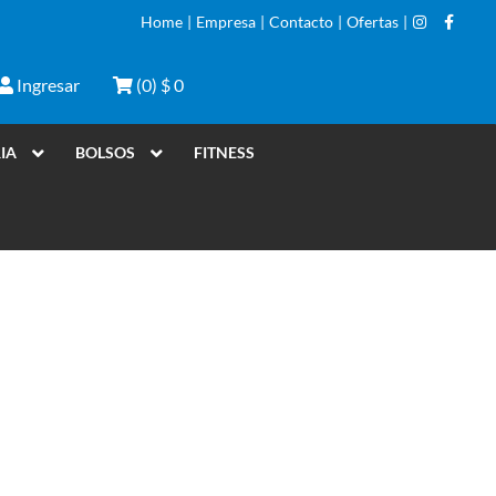
Home
|
Empresa
|
Contacto
|
Ofertas
|
Ingresar
(
0
)
$ 0
IA
BOLSOS
FITNESS