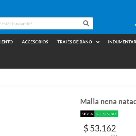
MIENTO
ACCESORIOS
TRAJES DE BAÑO
INDUMENTAR
Malla nena natac
STOCK
DISPONIBLE
$ 53.162
s/iva