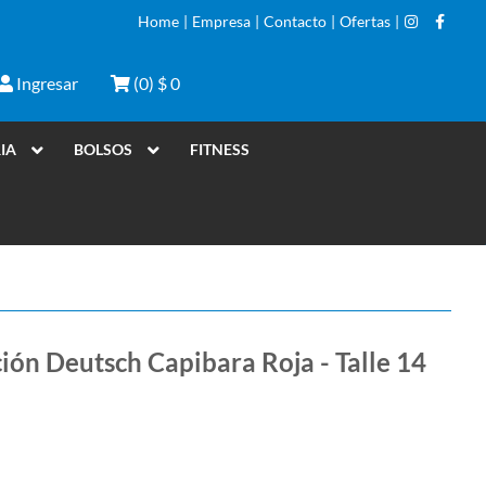
Home
|
Empresa
|
Contacto
|
Ofertas
|
Ingresar
(
0
)
$ 0
IA
BOLSOS
FITNESS
ión Deutsch Capibara Roja - Talle 14