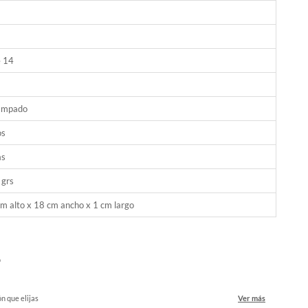
e 14
ampado
os
as
 grs
m alto x 18 cm ancho x 1 cm largo
o
ón que elijas
Ver más