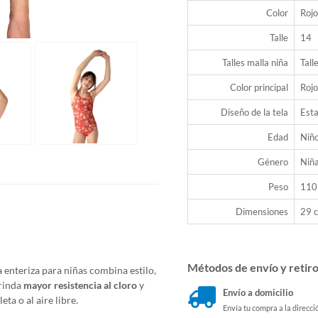
Color
Rojo
Talle
14
Talles malla niña
Tall
Color principal
Rojo
Diseño de la tela
Est
Edad
Niñ
Género
Niñ
Peso
110
Dimensiones
29 c
Métodos de envío y retir
enteriza para niñas combina estilo,
rinda
mayor resistencia al cloro
y
Envío a domicilio
leta o al aire libre.
Envía tu compra a la direcci