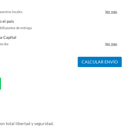
nuestros locales
Ver más
o el país
 100 puntos de entrega
a Capital
mo día
Ver más
CALCULAR ENVÍO
on total libertad y seguridad.